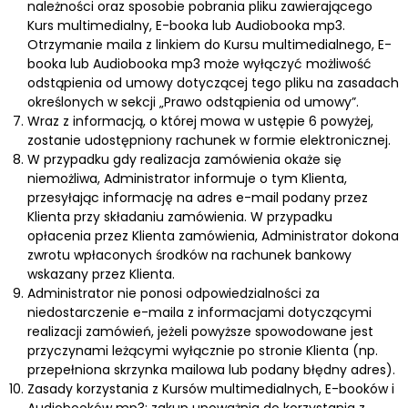
należności oraz sposobie pobrania pliku zawierającego
Kurs multimedialny, E-booka lub Audiobooka mp3.
Otrzymanie maila z linkiem do Kursu multimedialnego, E-
booka lub Audiobooka mp3 może wyłączyć możliwość
odstąpienia od umowy dotyczącej tego pliku na zasadach
określonych w sekcji „Prawo odstąpienia od umowy”.
Wraz z informacją, o której mowa w ustępie 6 powyżej,
zostanie udostępniony rachunek w formie elektronicznej.
W przypadku gdy realizacja zamówienia okaże się
niemożliwa, Administrator informuje o tym Klienta,
przesyłając informację na adres e-mail podany przez
Klienta przy składaniu zamówienia. W przypadku
opłacenia przez Klienta zamówienia, Administrator dokona
zwrotu wpłaconych środków na rachunek bankowy
wskazany przez Klienta.
Administrator nie ponosi odpowiedzialności za
niedostarczenie e-maila z informacjami dotyczącymi
realizacji zamówień, jeżeli powyższe spowodowane jest
przyczynami leżącymi wyłącznie po stronie Klienta (np.
przepełniona skrzynka mailowa lub podany błędny adres).
Zasady korzystania z Kursów multimedialnych, E-booków i
Audiobooków mp3: zakup upoważnia do korzystania z