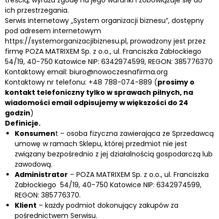
ich przestrzegania.
Serwis internetowy „System organizacji biznesu”, dostępny
pod adresem internetowym
https://systemorganizacjibiznesu.pl, prowadzony jest przez
firmę POZA MATRIXEM Sp. z o.o., ul. Franciszka Zabłockiego
54/19, 40-750 Katowice NIP: 6342974599, REGON: 385776370
Kontaktowy email: biuro@nowoczesnafirma.org
Kontaktowy nr telefonu: +48 788-074-889 (
prosimy o
kontakt telefoniczny tylko w sprawach pilnych, na
wiadomości email odpisujemy w większości do 24
godzin
)
Definicje.
Konsumen
t – osoba fizyczna zawierająca ze Sprzedawcą
umowę w ramach Sklepu, której przedmiot nie jest
związany bezpośrednio z jej działalnością gospodarczą lub
zawodową.
Administrator
– POZA MATRIXEM Sp. z o.o., ul. Franciszka
Zabłockiego 54/19, 40-750 Katowice NIP: 6342974599,
REGON: 385776370.
Klient
– każdy podmiot dokonujący zakupów za
pośrednictwem Serwisu.