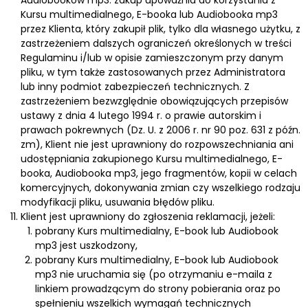
Kursu multimedialnego, E-booka lub Audiobooka mp3
przez Klienta, który zakupił plik, tylko dla własnego użytku, z
zastrzeżeniem dalszych ograniczeń określonych w treści
Regulaminu i/lub w opisie zamieszczonym przy danym
pliku, w tym także zastosowanych przez Administratora
lub inny podmiot zabezpieczeń technicznych. Z
zastrzeżeniem bezwzględnie obowiązujących przepisów
ustawy z dnia 4 lutego 1994 r. o prawie autorskim i
prawach pokrewnych (Dz. U. z 2006 r. nr 90 poz. 631 z późn.
zm), Klient nie jest uprawniony do rozpowszechniania ani
udostępniania zakupionego Kursu multimedialnego, E-
booka, Audiobooka mp3, jego fragmentów, kopii w celach
komercyjnych, dokonywania zmian czy wszelkiego rodzaju
modyfikacji pliku, usuwania błędów pliku.
Klient jest uprawniony do zgłoszenia reklamacji, jeżeli:
pobrany Kurs multimedialny, E-book lub Audiobook
mp3 jest uszkodzony,
pobrany Kurs multimedialny, E-book lub Audiobook
mp3 nie uruchamia się (po otrzymaniu e-maila z
linkiem prowadzącym do strony pobierania oraz po
spełnieniu wszelkich wymagań technicznych