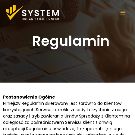
Skip
Main
to
Men
content
Regulamin
Postanowienia Ogólne
Niniejszy Regulamin skierowany jest zarówno do Klientów
korzystających Serwisu i określa zasady korzystania z niego
oraz zasady i tryb zawierania Umów Sprzedaży z Klientem na
odległość za pośrednictwem Serwisu. Klient z chwilą
akceptacji Regulaminu oświadcza, że zapoznał się z jego
treścią, wyraża zgodę na jego warunki i zobowiązuje się do